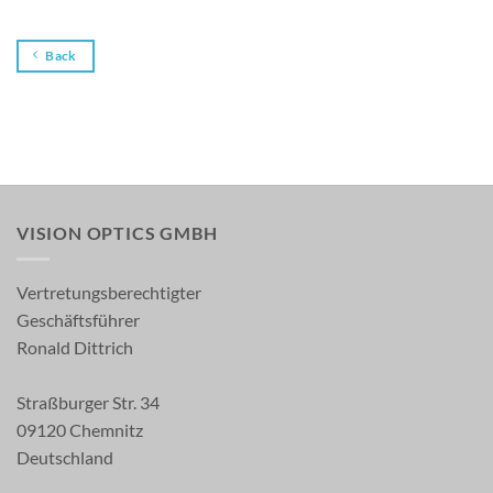
Back
VISION OPTICS GMBH
Vertretungsberechtigter
Geschäftsführer
Ronald Dittrich
Straßburger Str. 34
09120 Chemnitz
Deutschland