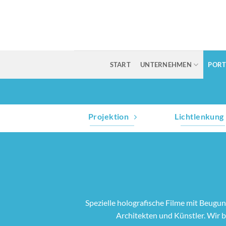
Zum
Inhalt
springen
START
UNTERNEHMEN
PORT
Projektion
Lichtlenkung
Spezielle holografische Filme mit Beugung
Architekten und Künstler. Wir b