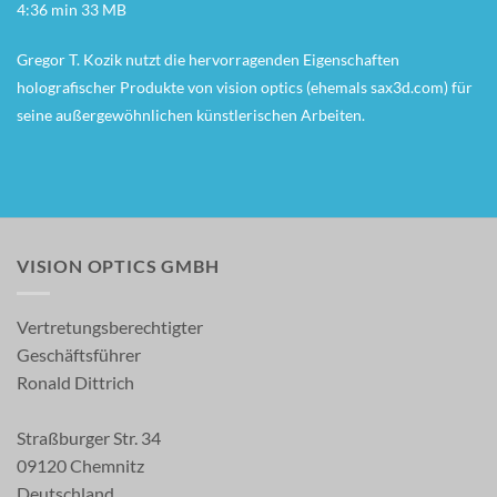
4:36 min 33 MB
Gregor T. Kozik nutzt die hervorragenden Eigenschaften
holografischer Produkte von vision optics (ehemals sax3d.com) für
seine außergewöhnlichen künstlerischen Arbeiten.
VISION OPTICS GMBH
Vertretungsberechtigter
Geschäftsführer
Ronald Dittrich
Straßburger Str. 34
09120 Chemnitz
Deutschland