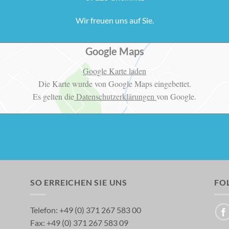
Wir freuen uns auf Sie.
Google Maps
Google Karte laden
Die Karte wurde von Google Maps eingebettet.
Es gelten die
Datenschutzerklärungen
von Google.
SO ERREICHEN SIE UNS
FOL
Telefon: +49 (0) 371 267 583 00
Fax: +49 (0) 371 267 583 09