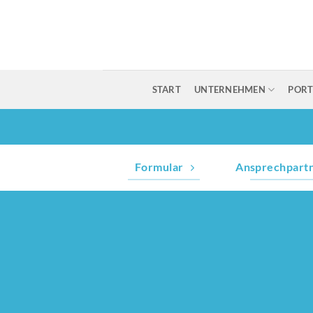
Zum
Inhalt
springen
START
UNTERNEHMEN
PORT
Formular
Ansprechpart